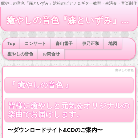
癒やしの音色「森といずみ」浜松のピアノ＆ギター教室・生演奏・音楽制作
癒やしの音色『森といずみ』ピアノ＆ギター教室 音楽制作
Top
コンサート
森山雪子
泉乃正和
地図
癒やしの音色
お問合せ
癒やしの音色
『
癒やしの音色
』
皆様に癒やしと元気をオリジナルの
楽曲でお届けします。
〜ダウンロードサイト&CDのご案内〜