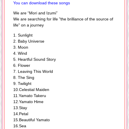
You can download these songs
We are “Mori and Izumi”
We are searching for life "the brilliance of the source of
life" on a journey
1. Sunlight
2. Baby Universe
3. Moon
4. Wind
5. Heartful Sound Story
6. Flower
7. Leaving This World
8. The Sing
9. Twilight
10.Celestial Maiden
11.Yamato Takeru
12.Yamato Hime
13.Stay
14.Petal
15.Beautiful Yamato
16.Sea