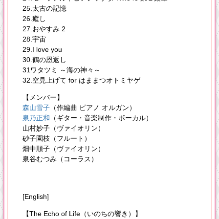
25.太古の記憶
26.癒し
27.おやすみ 2
28.宇宙
29.I love you
30.鶴の恩返し
31ワタツミ ～海の神々～
32.空見上げて for はままつオトミヤゲ
【メンバー】
森山雪子
（作編曲 ピアノ オルガン）
泉乃正和
（ギター・音楽制作・ボーカル）
山村妙子（ヴァイオリン）
砂子園枝（フルート）
畑中順子（ヴァイオリン）
泉谷むつみ（コーラス）
[English]
【The Echo of Life（いのちの響き）】