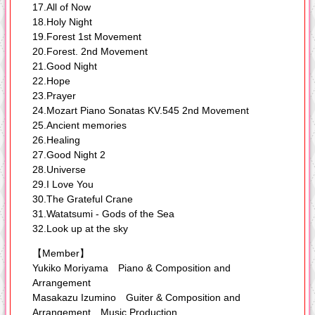
17.All of Now
18.Holy Night
19.Forest 1st Movement
20.Forest. 2nd Movement
21.Good Night
22.Hope
23.Prayer
24.Mozart Piano Sonatas KV.545 2nd Movement
25.Ancient memories
26.Healing
27.Good Night 2
28.Universe
29.I Love You
30.The Grateful Crane
31.Watatsumi - Gods of the Sea
32.Look up at the sky
【Member】
Yukiko Moriyama Piano & Composition and
Arrangement
Masakazu Izumino Guiter & Composition and
Arrangement Music Production