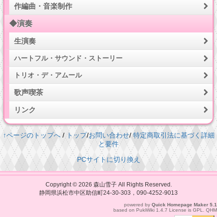
作編曲・音楽制作
◆演奏
生演奏
ハートフル・サウンド・ストーリー
トリオ・デ・アムール
歌声喫茶
リンク
↑ページのトップへ
/
トップ
/
お問い合わせ
/
特定商取引法に基づく詳細
と要件
PCサイトに切り換え
Copyright © 2026
森山雪子
All Rights Reserved.
静岡県浜松市中区助信町24-30-303，090-4252-9013
powered by
Quick Homepage Maker
5.1
based on
PukiWiki
1.4.7 License is
GPL
.
QHM