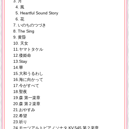
3. 月
4. 風
5. Heartful Sound Story
6. 花
7. いのちのつづき
8. The Sing
9. 黄昏
10. 天女
11.ヤマトタケル
12.倭姫命
13.Stay
14.華
15.大和うるわし
16.海に向かって
17.今がすべて
18.聖夜
19.森 第一楽章
20.森 第２楽章
21.おやすみ
22.希望
23.祈り
24.モーツアルトピアノソナタ KV.545 第２楽章