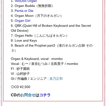
1.
VooDoo Organ
2. Organ Budda（無無折願）
3.
Penta or Die
4. Organ Moon（月下のオルガン）
5.
Organ Girl
6. QBK (Quiet Hill of Broken Keyboard and the Secret
Old Device)
7. Organ Hello（こんにちはオルガン）
8. Love and Keys
9. Beach of the Prophet part3（渚のオルガン占師 その
３）
Organ & Keyboard, vocal : mombo
Vocal : むー / 泉谷むつみ / 北島寛子 / mombo
Fl : 砂子園枝
Vl : 山村妙子
Gt / 作編曲 / エンジニア :
泉乃正和
◎CD ¥2,500
CDの
お問合せ
は
コチラ