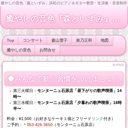
癒やしの音色「森といずみ」浜松のピアノ＆ギター教室・生演奏・音楽制作
癒やしの音色『森といずみ』ピアノ＆ギター教室 音楽制作
Top
コンサート
森山雪子
泉乃正和
地図
癒やしの音色
お問合せ
歌声喫茶
◆みんなで歌う習慣をつけましょう
第三火曜日：
モンターニュ石原店「昼下がりの
歌声喫茶
」14
時〜
第三水曜日：
モンターニュ石原店「夕暮れの
歌声喫茶
」18時
半〜
料金：¥1,500（お好きなケーキ１個とフリード
リンク
付き）
ご予約：
＊053-426-3650
（モンターニュ石原店）